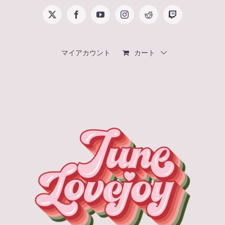
Skip
X
Facebook
YouTube
Instagram
Reddit
Twitch
to
content
マイアカウント
カート