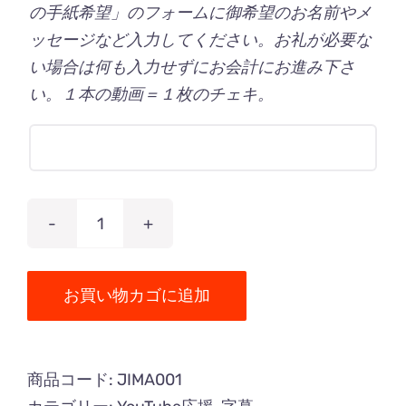
の手紙希望」のフォームに御希望のお名前やメ
ッセージなど入力してください。お礼が必要な
い場合は何も入力せずにお会計にお進み下さ
い。１本の動画＝１枚のチェキ。
字
幕
個
お買い物カゴに追加
商品コード:
JIMA001