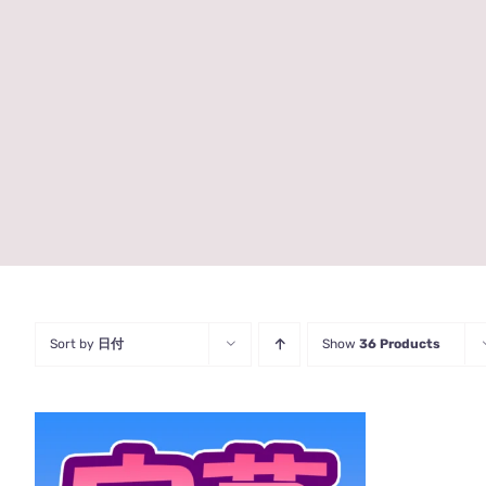
Sort by
日付
Show
36 Products