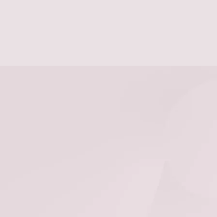
が
¥6,000
あ
り
ま
す。
オ
プ
シ
ョ
ン
は
商
品
ペ
ー
ジ
か
ら
選