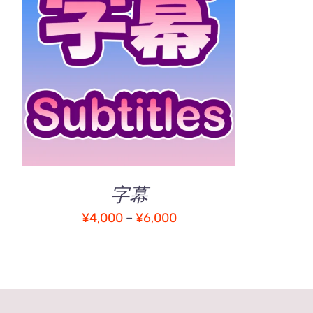
こ
オプションを選択
/
QUICK
の
VIEW
商
品
に
は
複
数
の
字幕
バ
価
¥
4,000
–
¥
6,000
リ
エ
格
ー
帯:
シ
¥4,000
ョ
–
ン