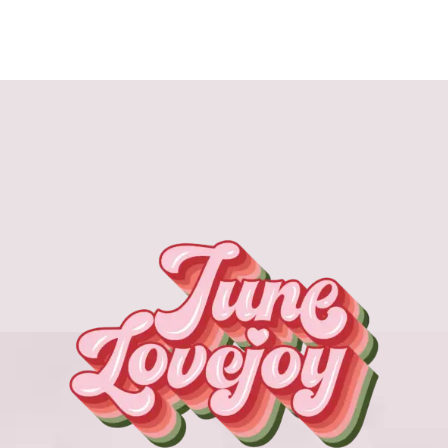
ョ
ン
が
あ
り
ま
す。
オ
プ
シ
ョ
ン
は
商
品
ペ
ー
ジ
か