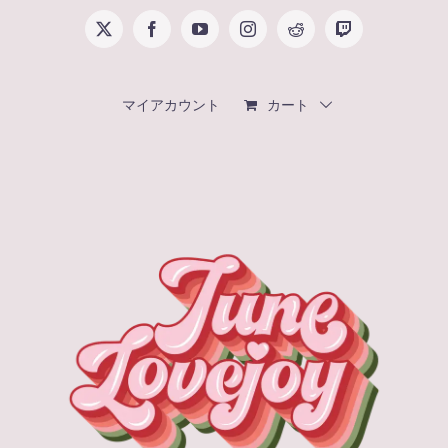
Skip
X
Facebook
YouTube
Instagram
Reddit
Twitch
to
content
マイアカウント
カート