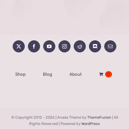
ら
選
択
で
き
ま
す
Shop
Blog
About
0
© Copyright 2012 -
2026 | Avada Theme by
ThemeFusion
| All
Rights Reserved | Powered by
WordPress