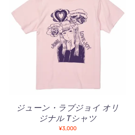
5段階中
こ
オプションを選択
/
5.00
の評価
の
詳細
商
品
に
は
複
数
の
バ
ジューン・ラブジョイ オリ
リ
ジナル Tシャツ
エ
ー
¥
3,000
シ