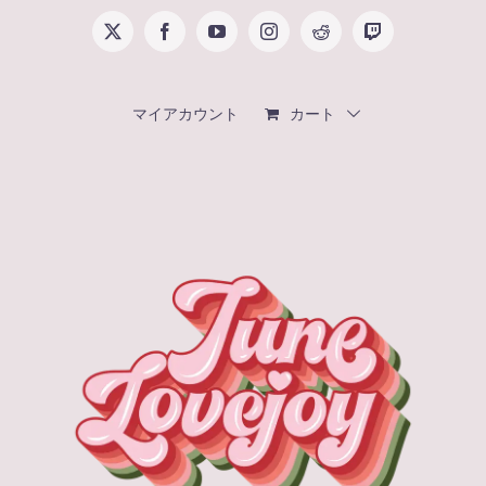
Skip
X
Facebook
YouTube
Instagram
Reddit
Twitch
to
content
マイアカウント
カート