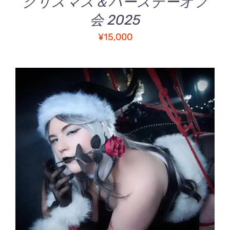
クリスマス＆バースデーオフ
会 2025
¥
15,000
こ
オプションを選択
/
の
詳細
商
品
に
は