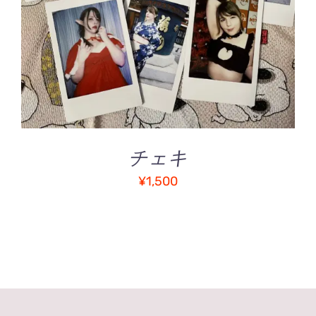
詳細
ン
は
商
品
ペ
ー
ジ
か
ら
チェキ
選
¥
1,500
択
で
き
ま
す