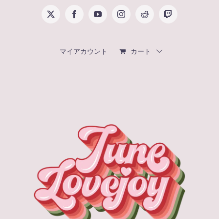
Skip
X
Facebook
YouTube
Instagram
Reddit
Twitch
to
content
マイアカウント
カート