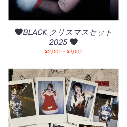
複
数
の
バ
BLACK クリスマスセット
リ
エ
2025
ー
価
シ
¥
2,000
–
¥
7,000
ョ
格
ン
帯:
が
¥2,000
あ
–
り
ま
¥7,000
す。
オ
プ
シ
お買い物カゴに追加
/
ョ