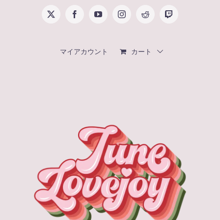
Skip
X
Facebook
YouTube
Instagram
Reddit
Twitch
to
content
マイアカウント
カート