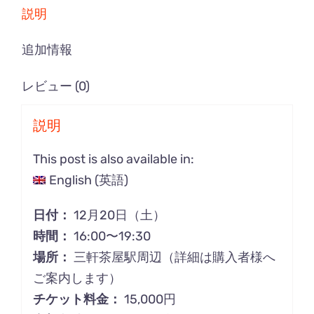
オ
説明
フ
会
追加情報
2025
レビュー (0)
個
説明
This post is also available in:
English
(
英語
)
日付：
12月20日（土）
時間：
16:00〜19:30
場所：
三軒茶屋駅周辺（詳細は購入者様へ
ご案内します）
チケット料金：
15,000円