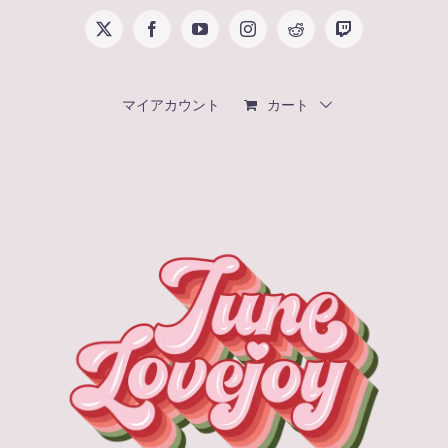
Skip
X
Facebook
YouTube
Instagram
Reddit
Twitch
to
content
マイアカウント
カート