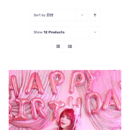
Sort by
日付
Show
12 Products
お買い物カゴに追加
/