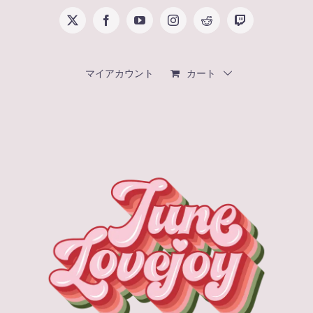
Skip
X
Facebook
YouTube
Instagram
Reddit
Twitch
to
content
マイアカウント
カート