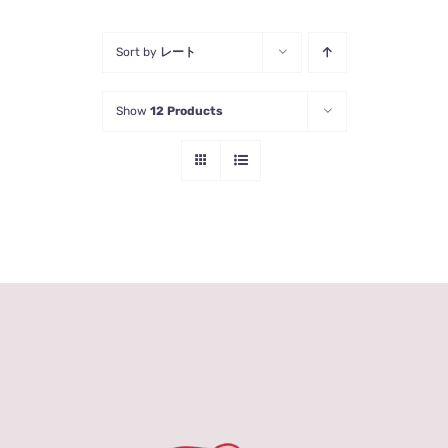
Sort by
レート
Show
12 Products