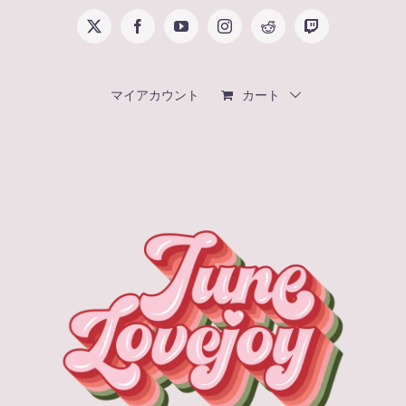
Skip
X
Facebook
YouTube
Instagram
Reddit
Twitch
to
content
マイアカウント
カート