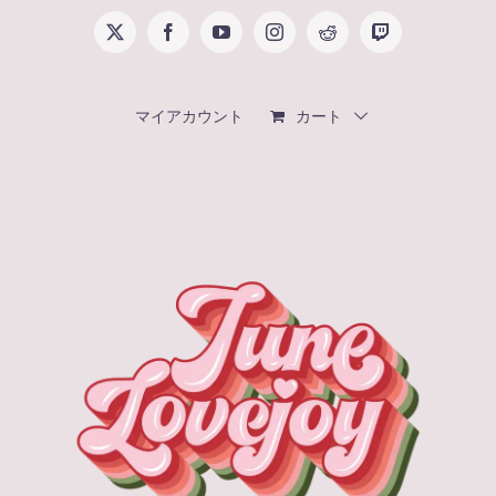
Skip
X
Facebook
YouTube
Instagram
Reddit
Twitch
to
content
マイアカウント
カート