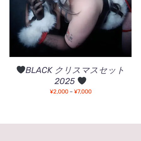
の
詳細
商
品
に
は
複
数
の
バ
BLACK クリスマスセット
リ
エ
2025
ー
価
シ
¥
2,000
–
¥
7,000
ョ
格
ン
帯:
が
¥2,000
あ
–
り
ま
¥7,000