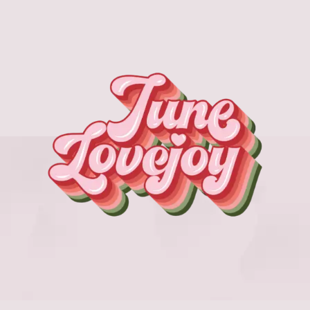
す。
オ
プ
シ
ョ
ン
は
商
品
ペ
ー
ジ
か
ら
選
択
で
き
ま