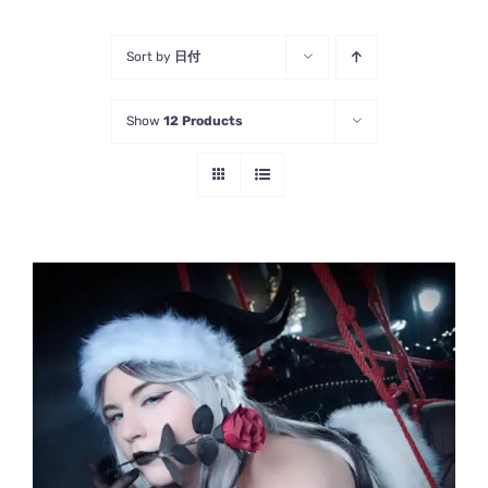
Sort by
日付
Show
12 Products
こ
オプションを選択
/