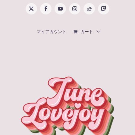
Skip
X
Facebook
YouTube
Instagram
Reddit
Twitch
to
content
マイアカウント
カート