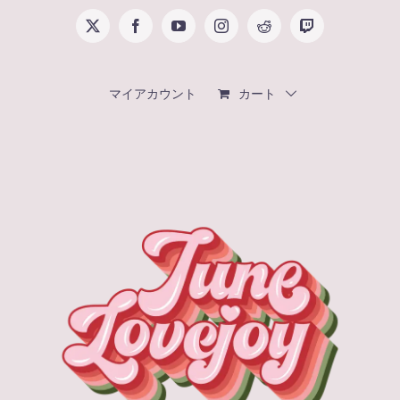
Skip
X
Facebook
YouTube
Instagram
Reddit
Twitch
to
content
マイアカウント
カート