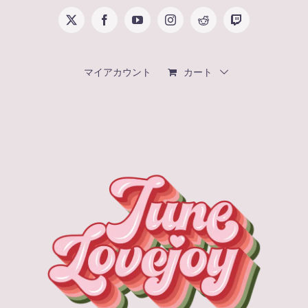
Skip
X
Facebook
YouTube
Instagram
Reddit
Twitch
to
content
マイアカウント
カート