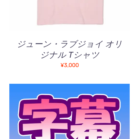
に
は
複
数
の
バ
ジューン・ラブジョイ オリ
リ
ジナル Tシャツ
エ
ー
¥
3,000
シ
ョ
ン
が
あ
り
ま
す。
オ
プ