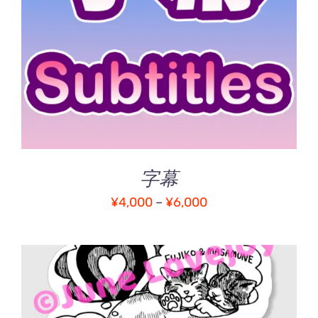
こ
オプションを選択
/
シ
の
詳細
ョ
商
ン
品
は
に
商
は
品
複
ペ
数
ー
の
ジ
バ
か
字幕
リ
ら
エ
選
価
¥
4,000
–
¥
6,000
ー
択
格
シ
で
ョ
帯:
き
ン
ま
¥4,000
が
す
–
あ
¥6,000
り