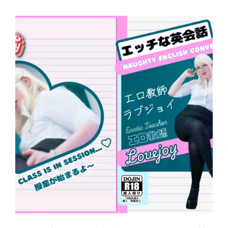
格
ン
帯:
が
¥2,000
あ
–
り
ま
¥7,000
す。
オ
プ
シ
お買い物カゴに追加
/
ョ
詳細
ン
は
商
品
ペ
ー
ジ
か