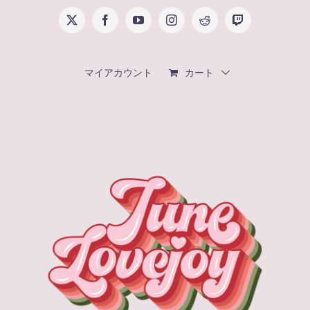
Skip
X
Facebook
YouTube
Instagram
Reddit
Twitch
to
content
マイアカウント
カート