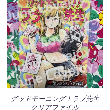
¥700
が
ま
–
あ
す
¥850
り
ま
す。
オ
お買い物カゴに追加
/
プ
詳細
シ
ョ
ン
は
商
品
ペ
ー
ジ
グッドモーニング！ラブ先生
か
ら
クリアファイル