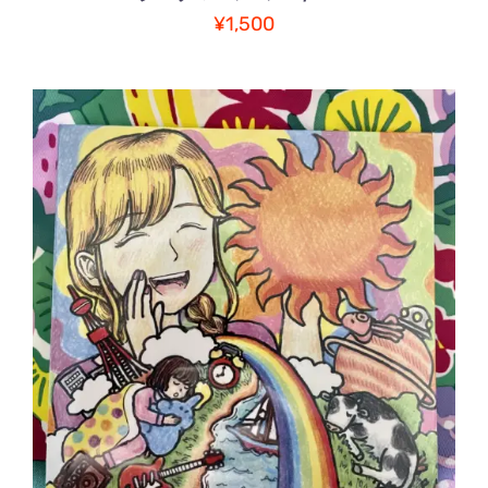
選
¥
1,500
択
で
き
ま
す
お買い物カゴに追加
/
詳細