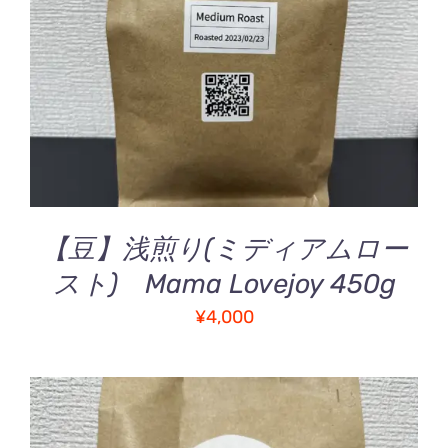
お買い物カゴに追加
/
詳細
【豆】浅煎り(ミディアムロー
スト) Mama Lovejoy 450g
¥
4,000