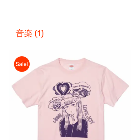
音楽
(1)
Sale!
5段階中
こ
オプションを選択
/
5.00
の評価
の
詳細
商
品