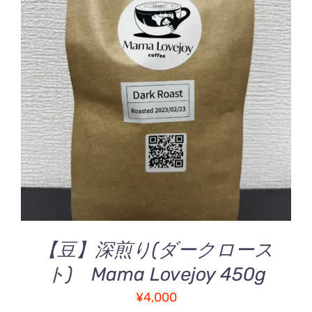
お買い物カゴに追加
/
詳細
【豆】深煎り(ダークロース
ト) Mama Lovejoy 450g
¥
4,000