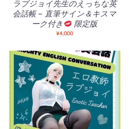
ら
ラブジョイ先生のえっちな英
選
会話帳 – 直筆サイン＆キスマ
択
で
ーク付き
限定版
き
¥
4,000
ま
す
こ
オプションを選択
/
の
詳細
商
品