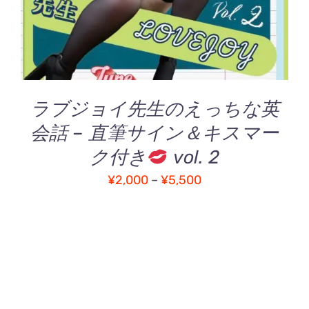
に
は
複
数
の
バ
ラブジョイ先生のえっちな英
リ
エ
会話 – 直筆サイン＆キスマー
ー
ク付き
vol. 2
シ
ョ
価
¥
2,000
–
¥
5,500
ン
格
が
帯:
あ
り
¥2,000
ま
–
す。
¥5,500
オ
プ