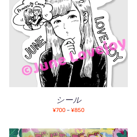
ま
す。
オ
こ
オプションを選択
/
プ
の
詳細
シ
商
ョ
品
ン
に
は
は
商
複
品
数
ペ
の
ー
バ
ジ
シール
リ
か
エ
ら
価
¥
700
–
¥
850
ー
選
格
シ
択
ョ
帯:
で
ン
き