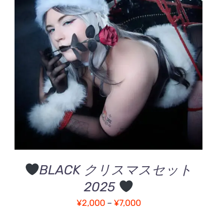
こ
オプションを選択
/
の
詳細
商
品
に
は
複
数
の
バ
BLACK クリスマスセット
リ
エ
2025
ー
価
シ
¥
2,000
–
¥
7,000
ョ