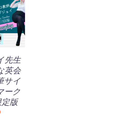
追加
/
IEW
イ先生
な英会
直筆サイ
マーク
限定版
0