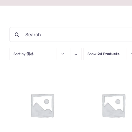
検
索
…
Sort by
価格
Show
24 Products