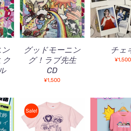
/
お買い物カゴに追加
/
お買い物カゴに
QUICK VIEW
QUICK V
ニン
グッドモーニン
チェ
 ク
グ！ラブ先生
¥
1,50
ル
CD
¥
1,500
Sale!
こ
/
お買い物カゴに
5段階中
こ