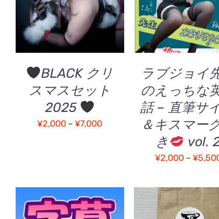
の
QUICK VIEW
QUICK VIEW
商
品
に
は
複
BLACK クリ
ラブジョイ
数
スマスセット
のえっちな
の
バ
2025
話 – 直筆サ
リ
＆キスマー
価
エ
¥
2,000
–
¥
7,000
ー
格
き
vol. 
シ
帯:
¥
2,000
–
¥
5,50
ョ
¥2,000
ン
–
が
あ
¥7,000
り
ま