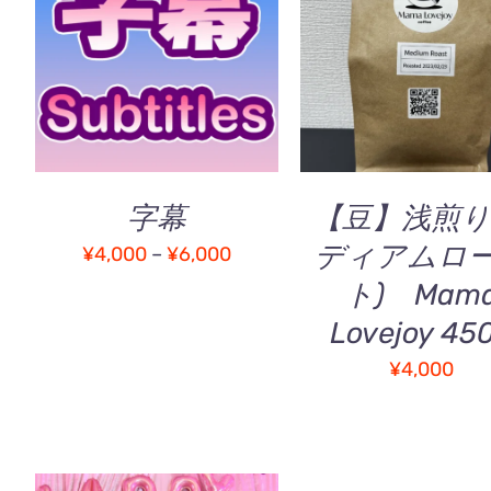
す。
こ
オプションを選択
/
お買い物カゴに追加
オ
の
QUICK VIEW
QUICK VIEW
プ
商
シ
品
ョ
に
ン
は
は
複
商
字幕
【豆】浅煎り
数
品
ディアムロ
の
価
¥
4,000
–
¥
6,000
ペ
バ
ー
格
ト) Mam
リ
ジ
帯:
Lovejoy 45
エ
か
¥4,000
ー
ら
¥
4,000
シ
–
選
ョ
択
¥6,000
ン
で
が
き
あ