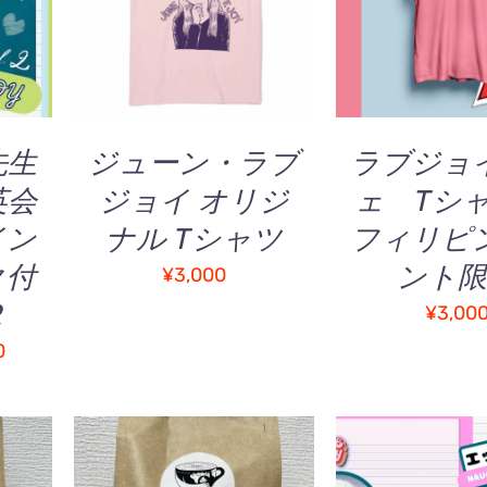
オプションを選択
/
の
QUICK V
5.00
の評価
の
QUICK VIEW
商
商
品
品
に
に
は
は
複
複
先生
ジューン・ラブ
ラブジョ
数
数
英会
ジョイ オリジ
ェ T
の
の
バ
イン
ナル Tシャツ
フィリピ
バ
リ
リ
ク付
ント限
エ
¥
3,000
エ
ー
2
ー
¥
3,00
シ
シ
価
0
ョ
ョ
ン
格
ン
が
帯:
が
あ
あ
¥2,000
り
り
–
ま