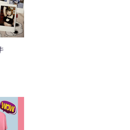
追加
/
ン
IEW
が
あ
り
ま
す。
オ
キ
プ
0
シ
ョ
ン
は
商
品
ペ
ー
ジ
か
追加
/
ら