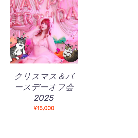
ま
り
す
ま
す。
お買い物カゴに追加
/
オ
QUICK VIEW
プ
シ
ョ
ン
は
商
クリスマス＆バ
品
ースデーオフ会
ペ
ー
2025
ジ
¥
15,000
か
ら
選
択