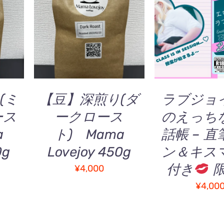
ま
す。
¥5,500
す。
/
お買い物カゴに追加
/
お買い物カゴに
オ
オ
QUICK VIEW
QUICK V
プ
プ
シ
シ
ョ
ョ
ン
ン
は
は
商
(ミ
【豆】深煎り(ダ
ラブジョ
商
品
品
ース
ークロース
のえっち
ペ
ペ
ー
a
ト) Mama
話帳 – 
ー
ジ
ジ
0g
Lovejoy 450g
ン＆キス
か
か
ら
付き
¥
4,000
ら
選
選
¥
4,00
択
択
で
で
き
き