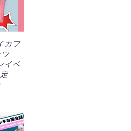
IEW
選
択
で
き
ま
す
イカフ
シャツ
ンイベ
定
0