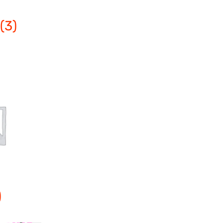
ト
(3)
)