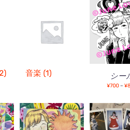
オプションを
QUICK V
2)
音楽
(1)
シー
¥
700
–
¥