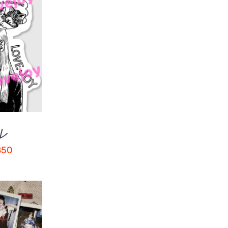
こ
選択
/
の
IEW
商
品
に
は
複
ル
数
の
価
850
バ
格
リ
帯:
エ
¥700
ー
シ
–
ョ
¥850