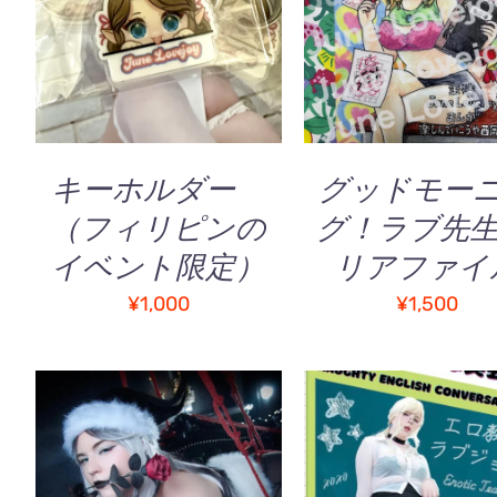
お買い物カゴに追加
/
お買い物カゴに追加
QUICK VIEW
QUICK VIEW
キーホルダー
グッドモー
（フィリピンの
グ！ラブ先生
イベント限定）
リアファイ
¥
1,000
¥
1,500
こ
オプションを選択
/
オプションを選択