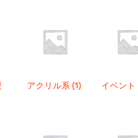
援
アクリル系
(1)
イベン