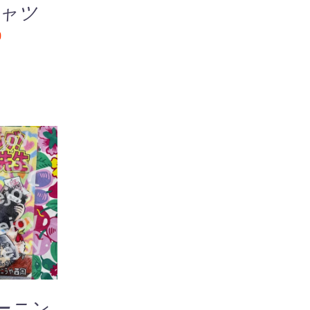
ョ
シャツ
バ
ン
リ
0
は
エ
商
ー
品
シ
ペ
ョ
ー
ン
ジ
が
か
あ
ら
り
選
ま
択
す。
追加
/
で
オ
IEW
き
プ
ま
シ
す
ョ
ン
は
ーニン
商