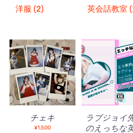
洋服
(2)
英会話教室
(
お買い物カゴに追加
/
お買い物カゴに追加
QUICK VIEW
QUICK VIEW
チェキ
ラブジョイ
のえっちな
¥
1,500