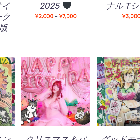
バ
サイ
2025
ナル T
リ
ーク
価
エ
¥
2,000
–
¥
7,000
¥
3,00
ー
格
版
シ
帯:
ョ
¥2,000
ン
–
が
あ
¥7,000
り
ま
す。
/
お買い物カゴに追加
/
お買い物カゴに
オ
QUICK VIEW
QUICK V
プ
シ
ョ
ン
は
商
ニン
クリスマス＆バ
グッドモ