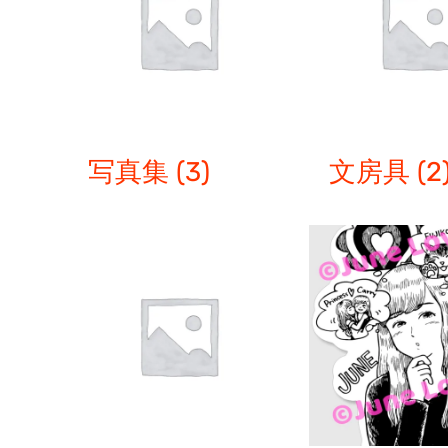
写真集
(3)
文房具
(2
オプションを
QUICK V