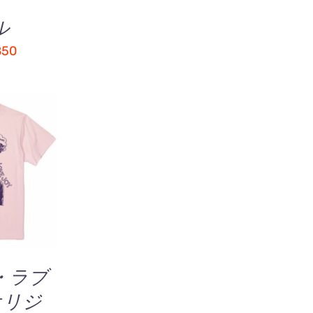
複
ル
数
の
価
850
バ
格
リ
帯:
エ
¥700
ー
シ
–
ョ
¥850
ン
中
こ
選択
/
が
価
の
IEW
あ
商
り
品
ま
に
す。
は
オ
複
・ラブ
プ
数
オリジ
シ
の