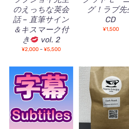
数
のえっちな英会
グ！ラブ先
の
バ
話 – 直筆サイン
CD
リ
＆キスマーク付
エ
¥
1,500
ー
き
vol. 2
シ
価
¥
2,000
–
¥
5,500
ョ
ン
格
が
帯:
あ
¥2,000
り
–
ま
す。
¥5,500
こ
オプションを選択
/
お買い物カゴに追加
オ
の
QUICK VIEW
QUICK VIEW
プ
商
シ
品
ョ
に
ン