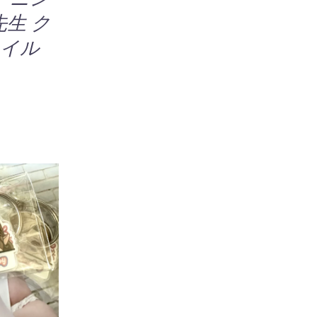
品
生 ク
ペ
ァイル
ー
ジ
0
か
ら
選
択
で
き
ま
す
追加
/
IEW