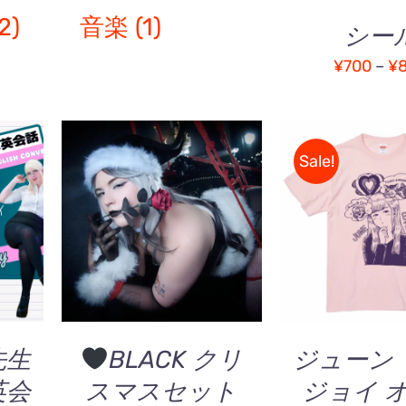
2)
音楽
(1)
シー
¥
700
–
¥
Sale!
こ
/
オプションを選択
/
5段階
オプションを
の
QUICK VIEW
5.00
の評
QUICK V
商
品
に
は
複
先生
BLACK クリ
ジューン
数
英会
スマスセット
ジョイ 
の