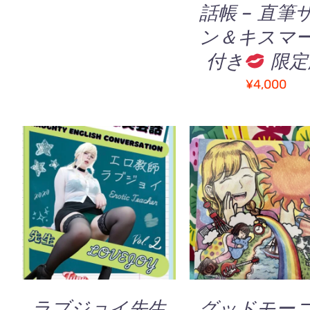
話帳 – 直筆
ン＆キスマ
付き
限定
¥
4,000
こ
オプションを選択
/
お買い物カゴに追加
の
QUICK VIEW
QUICK VIEW
商
品
に
は
複
ラブジョイ先生
グッドモー