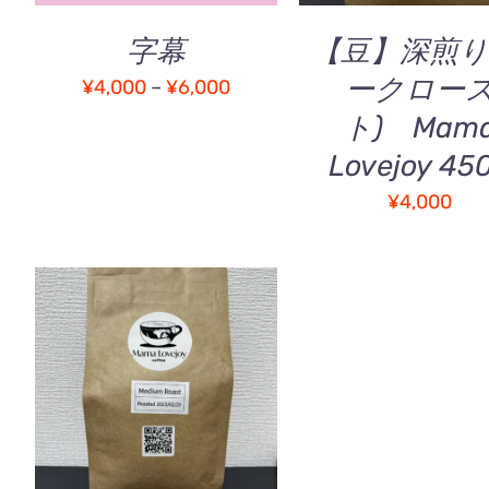
は
は
複
商
字幕
【豆】深煎り
数
品
ークロー
の
価
¥
4,000
–
¥
6,000
ペ
バ
ー
格
ト) Mam
リ
ジ
帯:
Lovejoy 45
エ
か
¥4,000
ー
ら
¥
4,000
シ
–
選
ョ
択
¥6,000
ン
で
が
き
あ
ま
り
す
ま
お買い物カゴに追加
/
す。
QUICK VIEW
オ
プ
シ