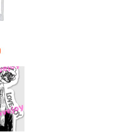
)
こ
選択
/
の
IEW
商
品
に
は