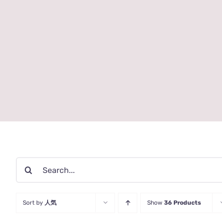
検
索
…
Sort by
人気
Show
36 Products