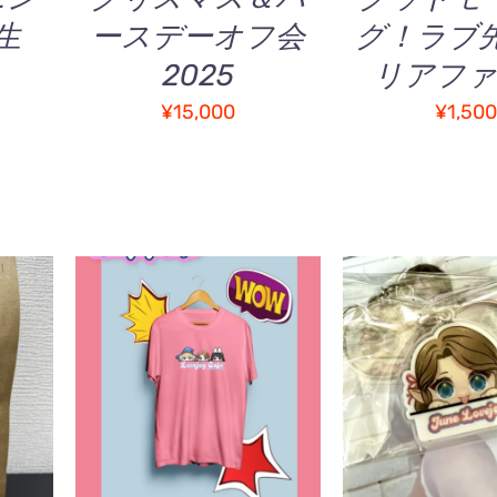
品
生
ースデーオフ会
グ！ラブ先
ペ
ー
2025
リアフ
ジ
¥
15,000
¥
1,50
か
ら
選
択
で
き
ま
す
/
お買い物カゴに追加
/
お買い物カゴに
QUICK VIEW
QUICK V