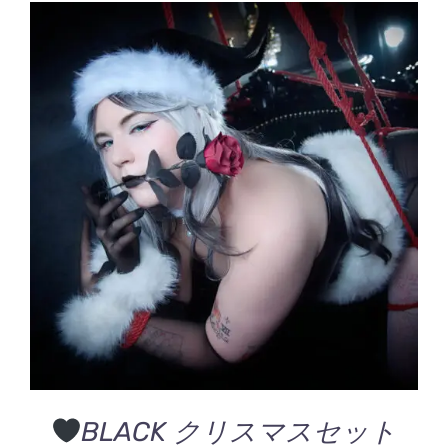
こ
オプションを選択
/
の
詳細
商
品
に
は
複
数
の
バ
BLACK クリスマスセット
リ