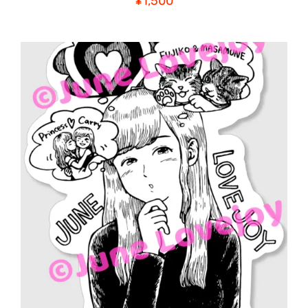
¥
1,500
こ
オプションを選択
/
の
詳細
商
品
に
は
複
数
の