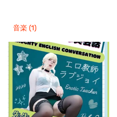
音楽
(1)
こ
オプションを選択
/
の
詳細
商
品
に