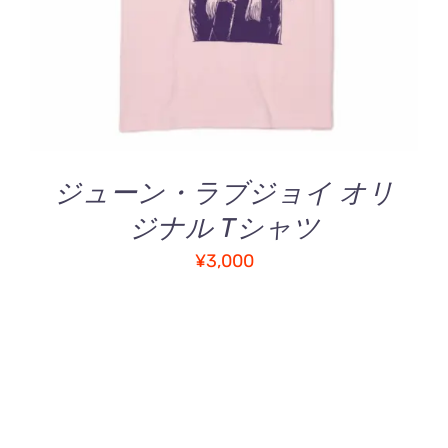
ョ
商
ン
品
は
に
商
は
品
複
ペ
数
ー
の
ジ
バ
ジューン・ラブジョイ オリ
か
リ
ら
ジナル Tシャツ
エ
選
ー
¥
3,000
択
シ
で
ョ
き
ン
ま
が
す
あ
り
ま
す。