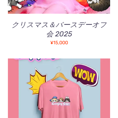
ー
ジ
か
ら
クリスマス＆バースデーオフ
選
会 2025
択
で
¥
15,000
き
ま
す
お買い物カゴに追加
/
詳細