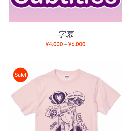
複
品
数
ペ
の
ー
バ
ジ
字幕
リ
か
エ
ら
価
¥
4,000
–
¥
6,000
ー
選
格
シ
択
ョ
帯:
で
ン
き
¥4,000
Sale!
が
ま
–
あ
す
¥6,000
り
ま
す。
オ
プ
5段階中
こ
オプションを選択
/
5.00
の評価
シ
の
詳細