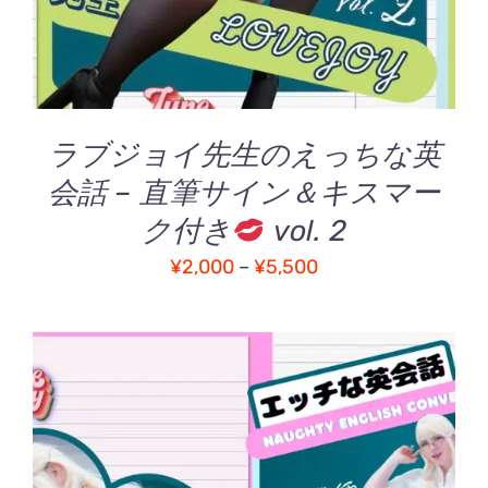
は
複
数
の
バ
ラブジョイ先生のえっちな英
リ
エ
会話 – 直筆サイン＆キスマー
ー
ク付き
vol. 2
シ
ョ
価
¥
2,000
–
¥
5,500
ン
格
が
帯:
あ
り
¥2,000
ま
–
す。
¥5,500
オ
プ