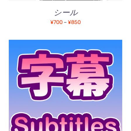
バ
シール
リ
エ
価
¥
700
–
¥
850
ー
格
シ
ョ
帯:
ン
¥700
が
–
あ
¥850
り
ま
す。
オ
こ
オプションを選択
/
プ
の
詳細
シ
商
ョ
品
ン
に
は
は
商