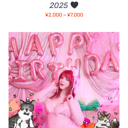
エ
2025
ー
価
シ
¥
2,000
–
¥
7,000
ョ
格
ン
帯:
が
¥2,000
あ
–
り
ま
¥7,000
す。
オ
プ
シ
お買い物カゴに追加
/
ョ
詳細
ン
は
商
品
ペ