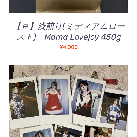
【豆】浅煎り(ミディアムロー
スト) Mama Lovejoy 450g
¥
4,000
お買い物カゴに追加
/
詳細