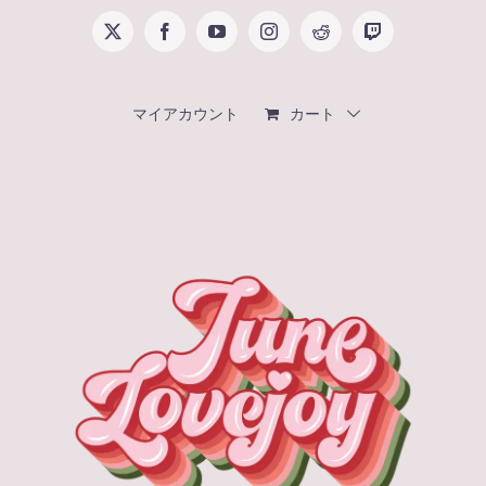
Skip
X
Facebook
YouTube
Instagram
Reddit
Twitch
to
content
マイアカウント
カート