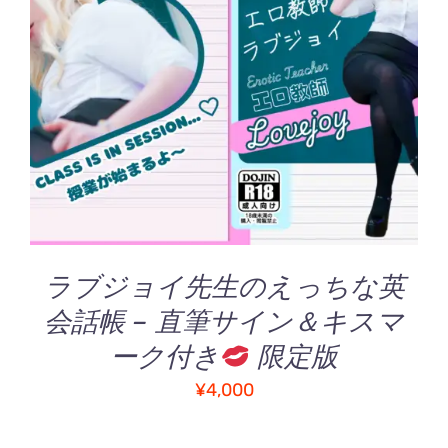
シ
ョ
お買い物カゴに追加
/
ン
詳細
は
商
品
ペ
ー
ジ
か
ら
選
ラブジョイ先生のえっちな英
択
で
会話帳 – 直筆サイン＆キスマ
き
ーク付き
限定版
ま
す
¥
4,000