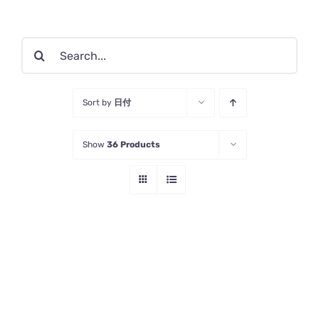
検
索
…
Sort by
日付
Show
36 Products