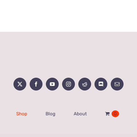
ら
選
択
で
き
ま
す
Shop
Blog
About
0