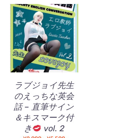
こ
オプションを選択
/
の
QUICK VIEW
商
品
に
は
複
ラブジョイ先生
数
のえっちな英会
の
バ
話 – 直筆サイン
リ
＆キスマーク付
エ
ー
き
vol. 2
シ