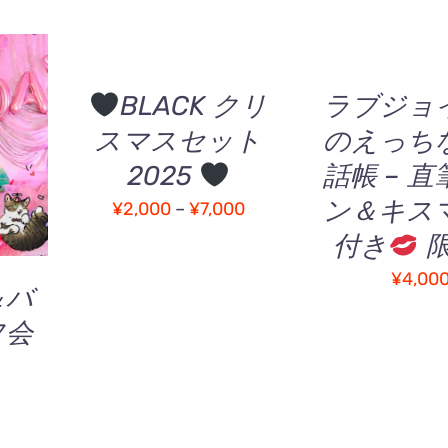
ョ
か
カ
ン
ら
ゴ
を
選
に
選
択
追
択
BLACK クリ
ラブジョ
で
加
こ
/
/
き
スマスセット
のえっち
/
の
QUICK
QUICK
ま
商
VIEW
2025
話帳 – 
VIEW
す
品
ン＆キス
価
¥
2,000
–
¥
7,000
に
格
は
付き
複
帯:
¥
4,00
数
＆バ
¥2,000
の
フ会
–
バ
¥7,000
リ
エ
ー
シ