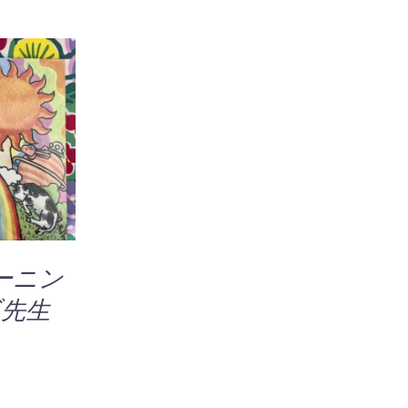
ー
シ
ョ
ン
が
あ
追加
/
り
IEW
ま
す。
オ
プ
シ
ーニン
ョ
ン
先生
は
商
品
0
ペ