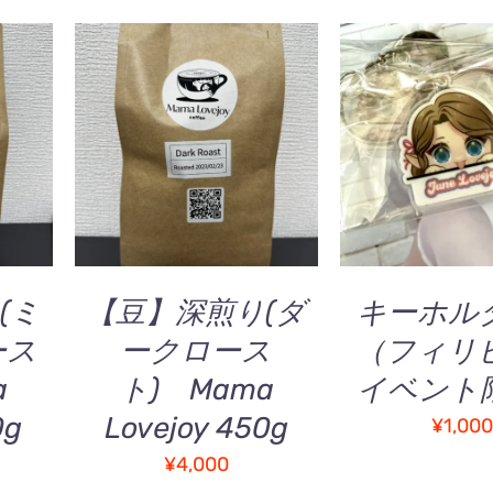
シ
ョ
850
ン
が
あ
/
お買い物カゴに追加
/
お買い物カゴに
り
QUICK VIEW
QUICK V
ま
す。
オ
プ
シ
ョ
(ミ
【豆】深煎り(ダ
キーホ
ン
ース
ークロース
（フィリ
は
商
a
ト) Mama
イベント
品
お
0g
Lovejoy 450g
¥
1,00
オ
ペ
買
プ
ー
¥
4,000
い
シ
ジ
物