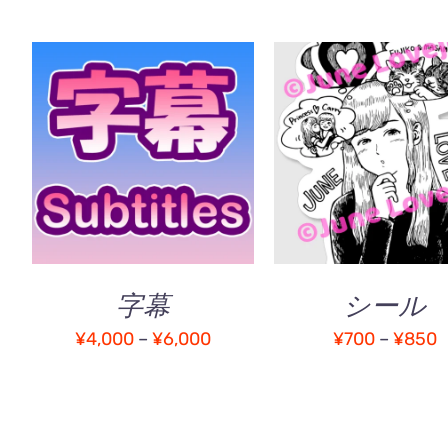
こ
オプションを選択
/
オプションを選択
の
QUICK VIEW
QUICK VIEW
商
品
に
は
複
字幕
シール
数
の
価
¥
4,000
–
¥
6,000
¥
700
–
¥
850
バ
格
リ
帯:
帯
エ
¥4,000
¥
ー