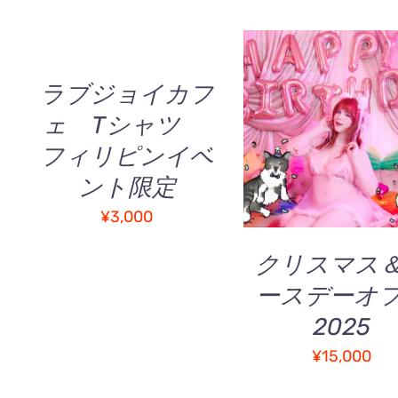
か
カ
ら
ゴ
選
に
択
追
ラブジョイカフ
で
加
/
き
ェ Tシャツ
お買い物カゴに追加
QUICK
ま
QUICK VIEW
フィリピンイベ
VIEW
す
ント限定
¥
3,000
クリスマス
ースデーオ
2025
¥
15,000