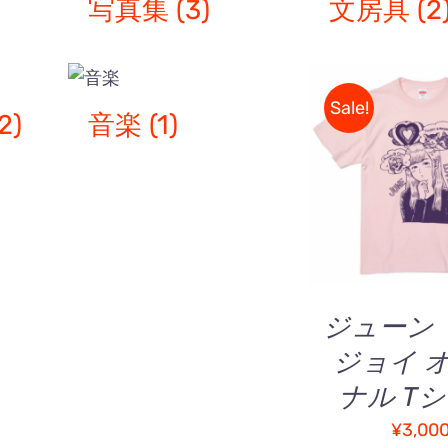
写真集
(3)
文房具
(2
Sale!
2)
音楽
(1)
5段階
オプションを
5.00
の評
QUICK V
ジューン
ジョイ 
お
ナル T
買
い
¥
3,00