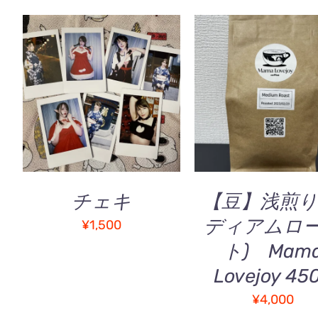
シ
–
–
ョ
¥6,000
¥
ン
が
あ
お買い物カゴに追加
/
お買い物カゴに追加
り
QUICK VIEW
QUICK VIEW
ま
す。
オ
プ
シ
ョ
チェキ
【豆】浅煎り
ン
ディアムロ
¥
1,500
は
商
ト) Mam
品
お
Lovejoy 45
ペ
買
ー
い
¥
4,000
ジ
物