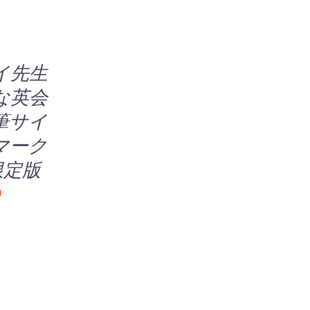
イ先生
な英会
直筆サイ
マーク
限定版
0