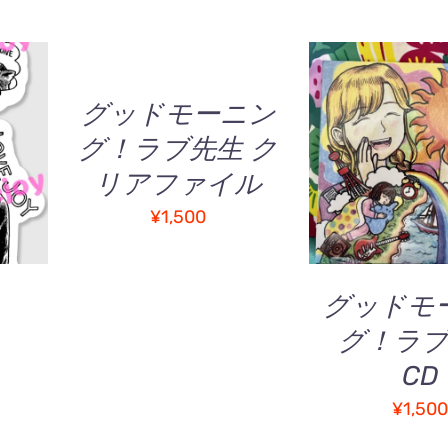
物
カ
ゴ
に
追
グッドモーニン
加
/
こ
グ！ラブ先生 ク
/
お買い物カゴに
QUICK
の
QUICK V
リアファイル
VIEW
商
品
¥
1,500
に
は
複
グッドモ
数
グ！ラブ
の
価
バ
格
CD
リ
:
エ
¥
1,50
700
ー