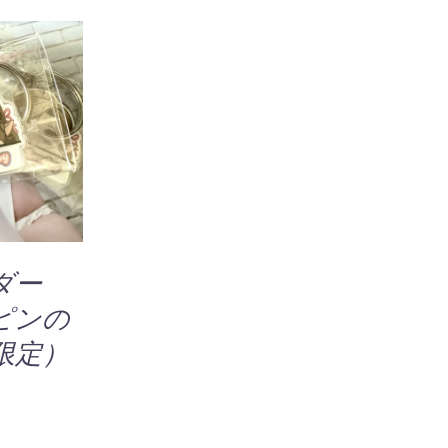
ー
ジ
か
ら
選
択
追加
/
で
IEW
き
ま
す
ルダー
ピンの
限定）
0