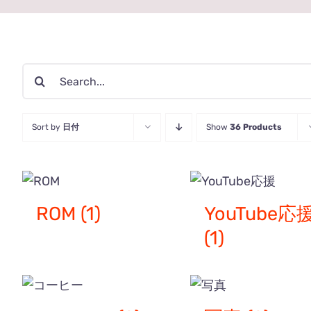
検
索
…
Sort by
日付
Show
36 Products
ROM
(1)
YouTube応
(1)