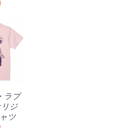
)
中
こ
選択
/
価
の
IEW
商
品
に
は
複
・ラブ
数
オリジ
の
シャツ
バ
リ
0
エ