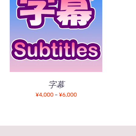
こ
オプションを選択
/
QUICK
の
VIEW
商
品
に
は
複
数
の
字幕
バ
価
¥
4,000
–
¥
6,000
リ
エ
格
ー
帯:
シ
¥4,000
ョ
–
ン