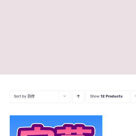
Sort by
日付
Show
12 Products