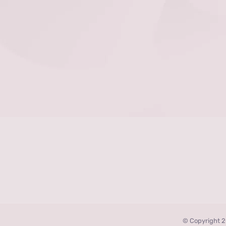
選
択
で
き
ま
す
© Copyright 2