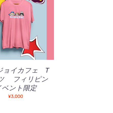
物カゴに追加
/
QUICK
VIEW
ジョイカフェ T
ツ フィリピン
イベント限定
¥
3,000