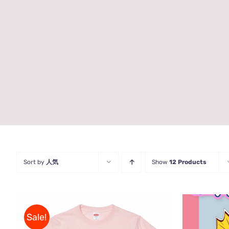
Sort by
人気
Show
12 Products
Sale!