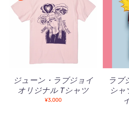
お買い
5段階中
こ
オプションを選択
/
QUICK
5.00
の評価
の
VIEW
商
品
に
は
複
数
ジューン・ラブジョイ
ラブ
の
バ
オリジナル Tシャツ
シャ
リ
¥
3,000
エ
ー
シ
ョ
ン