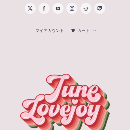
Skip
X
Facebook
YouTube
Instagram
Reddit
Twitch
to
content
マイアカウント
カート