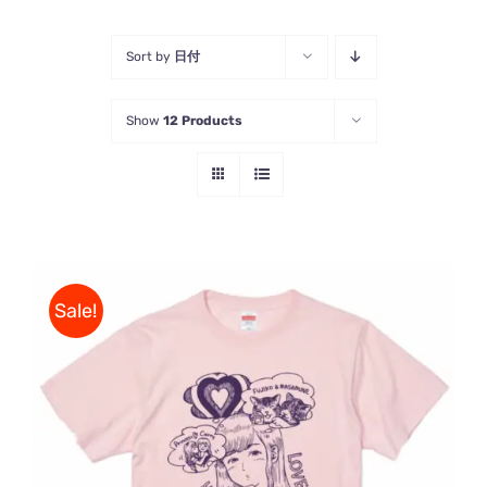
Sort by
日付
Show
12 Products
Sale!
5段階中
こ
オプションを選択
/