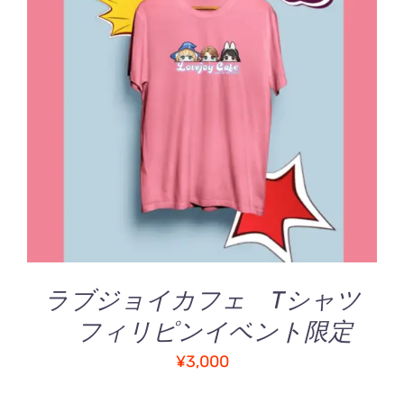
す。
オ
プ
お買い物カゴに追加
/
シ
詳細
ョ
ン
は
商
品
ペ
ー
ジ
か
ラブジョイカフェ Tシャツ
ら
選
フィリピンイベント限定
択
¥
3,000
で
き