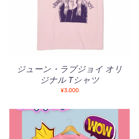
5.00
の評価
の
詳細
商
品
に
は
複
数
の
バ
ジューン・ラブジョイ オリ
リ
ジナル Tシャツ
エ
ー
¥
3,000
シ
ョ
ン
が
あ
り
ま