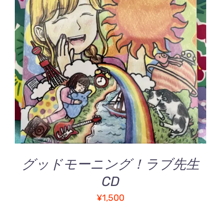
お買い物カゴに追加
/
詳細
グッドモーニング！ラブ先生
CD
¥
1,500