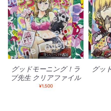
お買い物カゴに追加
/
QUICK
お買い
VIEW
グッドモーニング！ラ
グッ
ブ先生 クリアファイル
¥
1,500