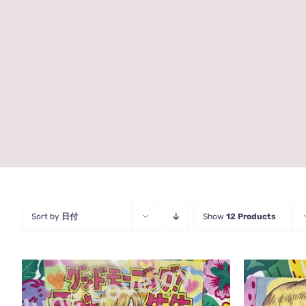
Sort by
日付
Show
12 Products