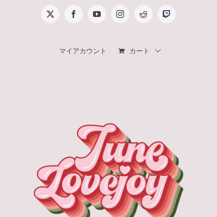
Skip
X
Facebook
YouTube
Instagram
Reddit
Twitch
to
content
マイアカウント
カート