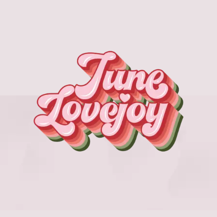
す。
オ
プ
シ
ョ
ン
は
商
品
ペ
ー
ジ
か
ら
選
択
で
き