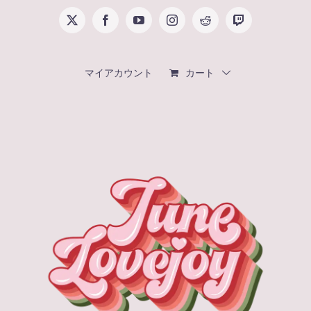
Skip
X
Facebook
YouTube
Instagram
Reddit
Twitch
to
content
マイアカウント
カート