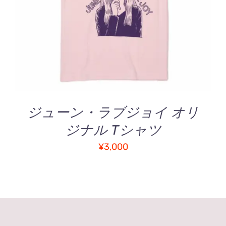
5.00
の評価
の
詳細
商
品
に
は
複
数
の
バ
ジューン・ラブジョイ オリ
リ
ジナル Tシャツ
エ
ー
¥
3,000
シ
ョ
ン
が
あ
り
ま