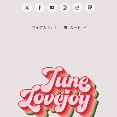
Skip
X
Facebook
YouTube
Instagram
Reddit
Twitch
to
content
マイアカウント
カート