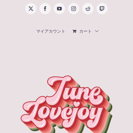
Skip
X
Facebook
YouTube
Instagram
Reddit
Twitch
to
content
マイアカウント
カート