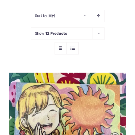
Sort by
日付
Show
12 Products
お買い物カゴに追加
/