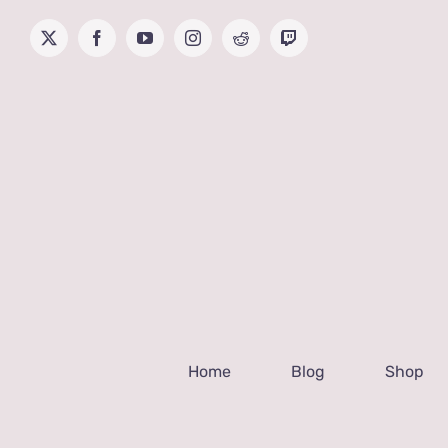
Skip
to
X
Facebook
YouTube
Instagram
Reddit
Twitch
content
Home
Blog
Shop