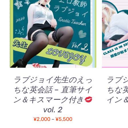
こ
オプションを選択
/
QUICK
お買い
の
VIEW
商
品
に
は
複
数
の
ラブジョイ先生のえっ
ラブ
バ
ちな英会話 – 直筆サイ
ちな英
リ
エ
ン＆キスマーク付き
イン
ー
vol. 2
シ
ョ
価
¥
2,000
–
¥
5,500
ン
格